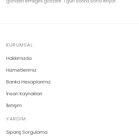
gönderi kimliğini gösterir. 1 gün sonra sona eriyor.
KURUMSAL
Hakkımızda
Hizmetlerimiz
Banka Hesaplarımız
İnsan Kaynakları
İletişim
YARDIM
Sipariş Sorgulama