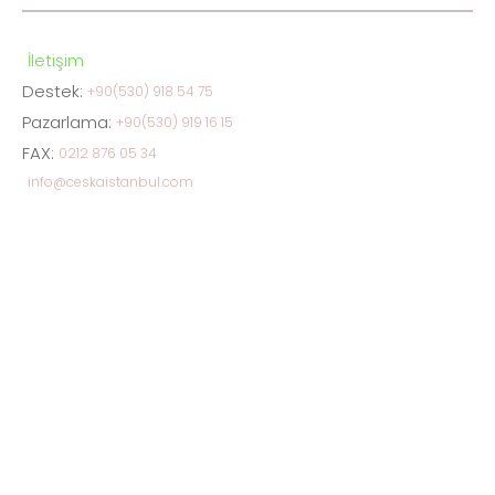
İletişim
Destek:
+90(530) 918 54 75
Pazarlama:
+90(530) 919 16 15
FAX:
0212 876 05 34
info@ceskaistanbul.com
WhatsApp
Destek:
+90(530) 918 54 75
Pazarlama:
+90(530) 919 16 15
Copyright © 2026 - Tüm Hakları Saklıdır.