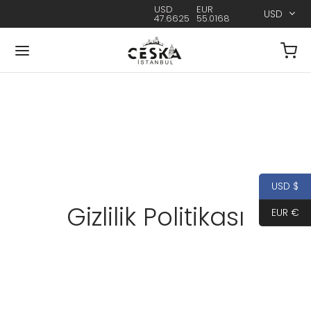
USD
EUR
USD
47.6625
55.0168
USD $
Gizlilik Politikası
EUR €