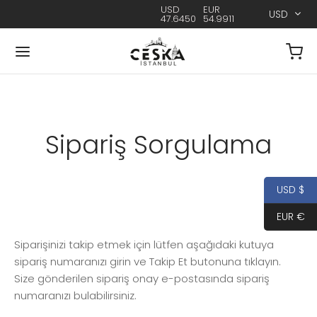
USD
EUR
USD
47.6450
54.9911
Sipariş Sorgulama
USD $
EUR €
Siparişinizi takip etmek için lütfen aşağıdaki kutuya
sipariş numaranızı girin ve Takip Et butonuna tıklayın.
Size gönderilen sipariş onay e-postasında sipariş
numaranızı bulabilirsiniz.