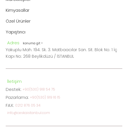
Kimyasallar
Özel Ürünler
Yapıştırıcı
Adres
konuma git >
Yakuplu Mah. 194. Sk. 3. Matbaacılar San. Sit. Blok No: 1 İç
Kapı No: 268 Beylikdüzü / İSTANBUL
İletişim
Destek:
+90(530) 918 54 75
Pazarlama:
+90(530) 919 16 15
FAX:
0212 876 05 34
info@ceskaistanbul.com