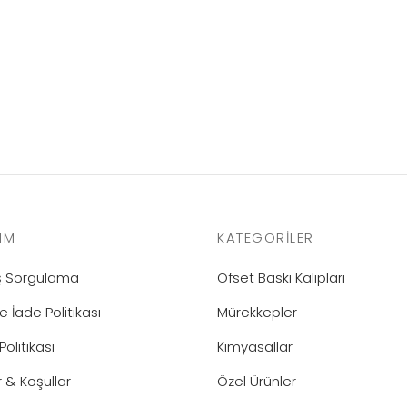
IM
KATEGORILER
iş Sorgulama
Ofset Baskı Kalıpları
e İade Politikası
Mürekkepler
 Politikası
Kimyasallar
r & Koşullar
Özel Ürünler