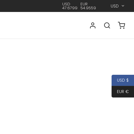
USD
EUR
USD
47.6799
54.9559
USD $
EUR €