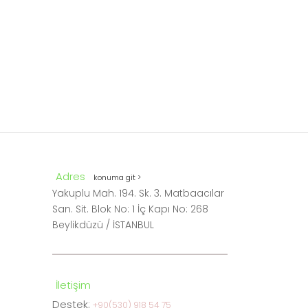
Adres
konuma git >
Yakuplu Mah. 194. Sk. 3. Matbaacılar
San. Sit. Blok No: 1 İç Kapı No: 268
Beylikdüzü / İSTANBUL
İletişim
Destek:
+90(530) 918 54 75