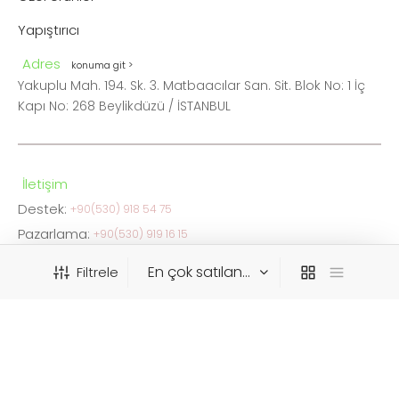
Yapıştırıcı
Adres
konuma git >
Yakuplu Mah. 194. Sk. 3. Matbaacılar San. Sit. Blok No: 1 İç
Kapı No: 268 Beylikdüzü / İSTANBUL
İletişim
Destek:
+90(530) 918 54 75
Pazarlama:
+90(530) 919 16 15
FAX:
0212 876 05 34
Filtrele
info@ceskaistanbul.com
WhatsApp
Destek:
+90(530) 918 54 75
KATEGORIYE GÖRE FILTRELE