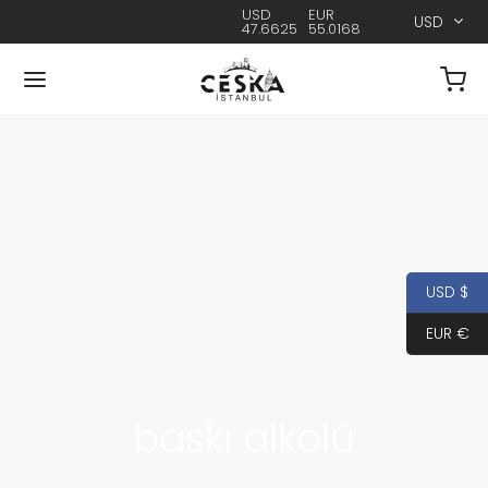
USD
EUR
USD
47.6625
55.0168
USD $
EUR €
baskı alkolü