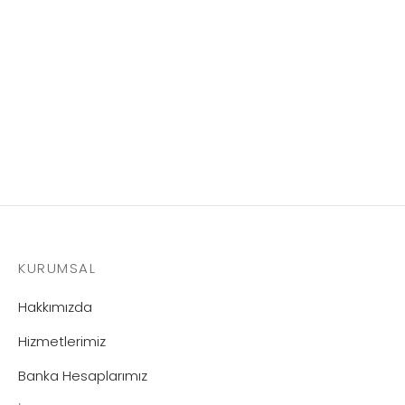
Technomelt 4503 – 25 KG
KURUMSAL
Hakkımızda
Hizmetlerimiz
Banka Hesaplarımız