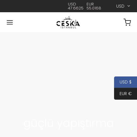
USD
EUR
USD
47.6625
55.0168
USD $
EUR €
güçlü yapıştırma