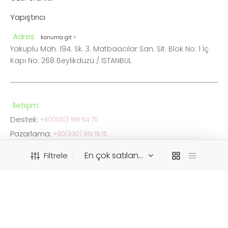
Yapıştırıcı
Adres
konuma git >
Yakuplu Mah. 194. Sk. 3. Matbaacılar San. Sit. Blok No: 1 İç
Kapı No: 268 Beylikdüzü / İSTANBUL
İletişim
Destek:
+90(530) 918 54 75
Pazarlama:
+90(530) 919 16 15
FAX:
0212 876 05 34
Filtrele
info@ceskaistanbul.com
WhatsApp
Destek:
+90(530) 918 54 75
KATEGORIYE GÖRE FILTRELE