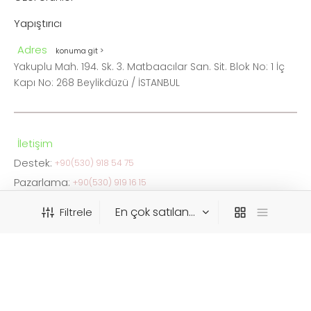
Yapıştırıcı
Adres
konuma git >
Yakuplu Mah. 194. Sk. 3. Matbaacılar San. Sit. Blok No: 1 İç
Kapı No: 268 Beylikdüzü / İSTANBUL
İletişim
Destek:
+90(530) 918 54 75
Pazarlama:
+90(530) 919 16 15
FAX:
0212 876 05 34
Filtrele
info@ceskaistanbul.com
WhatsApp
Destek:
+90(530) 918 54 75
KATEGORIYE GÖRE FILTRELE