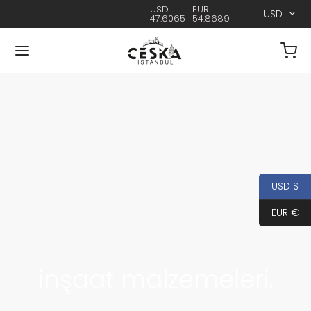
USD
EUR
USD
47.6065
54.8689
USD $
EUR €
inşaat malzemeleri.