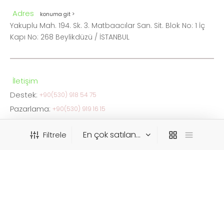
Adres
konuma git >
Yakuplu Mah. 194. Sk. 3. Matbaacılar San. Sit. Blok No: 1 İç
Kapı No: 268 Beylikdüzü / İSTANBUL
İletişim
Destek:
+90(530) 918 54 75
Pazarlama:
+90(530) 919 16 15
FAX:
0212 876 05 34
Filtrele
info@ceskaistanbul.com
WhatsApp
Destek:
+90(530) 918 54 75
KATEGORIYE GÖRE FILTRELE
Pazarlama:
+90(530) 919 16 15