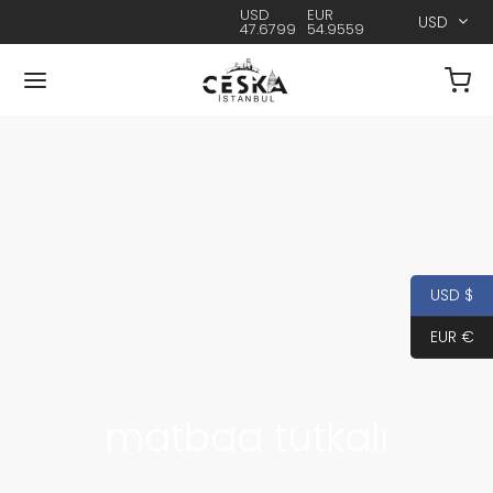
USD
EUR
USD
47.6799
54.9559
USD $
EUR €
matbaa tutkalı