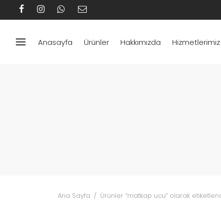
Anasayfa
Ürünler
Hakkımızda
Hizmetlerimiz
Ana Sayfa
/
Ürünler “matkap ucu” olarak etiketlen