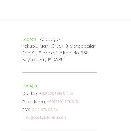
Adres
konuma git >
Yakuplu Mah. 194. Sk. 3. Matbaacılar
San. Sit. Blok No: 1 İç Kapı No: 268
Beylikdüzü / İSTANBUL
İletişim
Destek:
+90(530) 918 54 75
Pazarlama:
+90(530) 919 16 15
FAX:
0212 876 05 34
info@ceskaistanbul.com