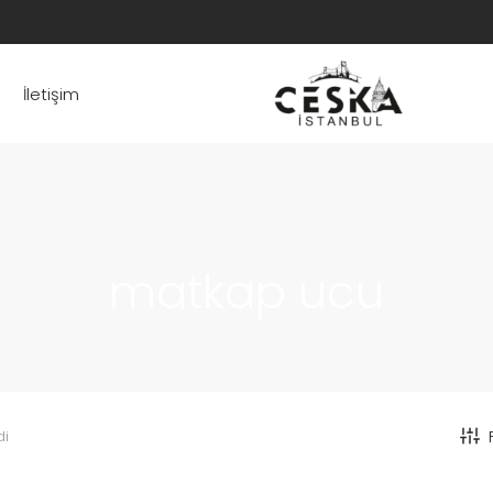
İletişim
matkap ucu
di