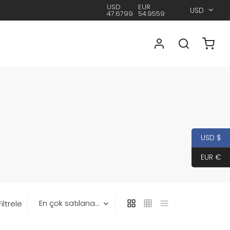
USD
EUR
USD
47.6799
54.9559
USD $
EUR €
Filtrele