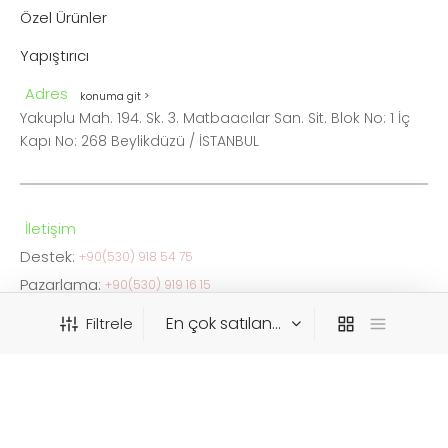
Özel Ürünler
Yapıştırıcı
Adres
konuma git >
Yakuplu Mah. 194. Sk. 3. Matbaacılar San. Sit. Blok No: 1 İç
Kapı No: 268 Beylikdüzü / İSTANBUL
İletişim
Destek:
+90(530) 918 54 75
Pazarlama:
+90(530) 919 16 15
FAX:
0212 876 05 34
Filtrele
info@ceskaistanbul.com
WhatsApp