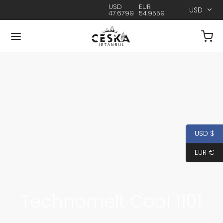
USD
EUR
USD
47.6799
54.9559
USD $
EUR €
Technomelt Cool 1101