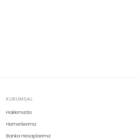
Technomelt Cool 1101 – 16,5
KG
KURUMSAL
Hakkımızda
Hizmetlerimiz
Banka Hesaplarımız