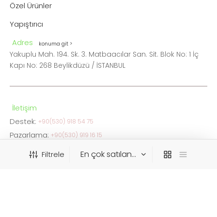
Özel Ürünler
Yapıştırıcı
Adres
konuma git >
Yakuplu Mah. 194. Sk. 3. Matbaacılar San. Sit. Blok No: 1 İç
Kapı No: 268 Beylikdüzü / İSTANBUL
İletişim
Destek:
+90(530) 918 54 75
Pazarlama:
+90(530) 919 16 15
FAX:
0212 876 05 34
Filtrele
info@ceskaistanbul.com
WhatsApp