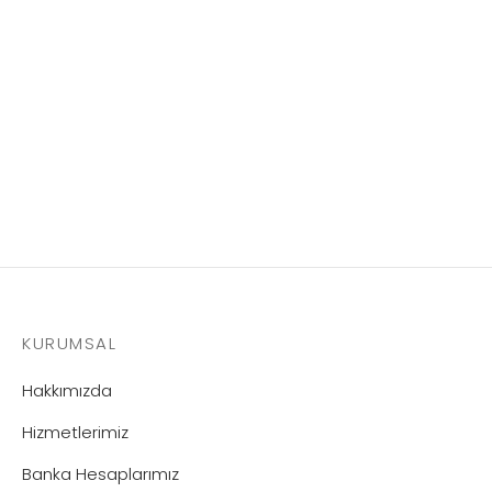
Technomelt 4503 – 25 KG
KURUMSAL
Hakkımızda
Hizmetlerimiz
Banka Hesaplarımız