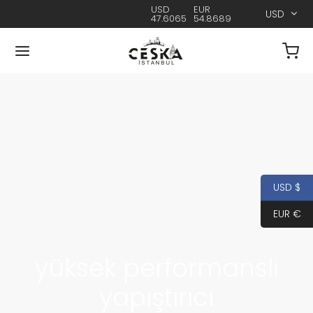
USD
EUR
USD
47.6065
54.8689
USD $
EUR €
yüksek performanslı
yapıştırıcı