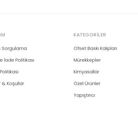
IM
KATEGORILER
iş Sorgulama
Ofset Baskı Kalıpları
e İade Politikası
Mürekkepler
 Politikası
Kimyasallar
r & Koşullar
Özel Ürünler
Yapıştırıcı