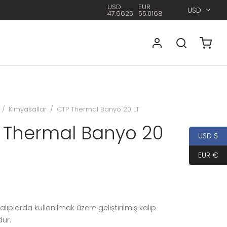
USD
EUR
USD
47.6625
55.0168
/
Kimyasallar
/
CTP Thermal Banyo 20 LT
 Thermal Banyo 20
USD $
EUR €
lıplarda kullanılmak üzere geliştirilmiş kalıp
ur.