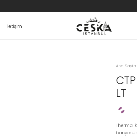
İletişim
Ana Sayfa
CTP
LT
Thermal ka
banyosud