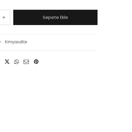
Sepete Ekle
r:
Kimyasallar