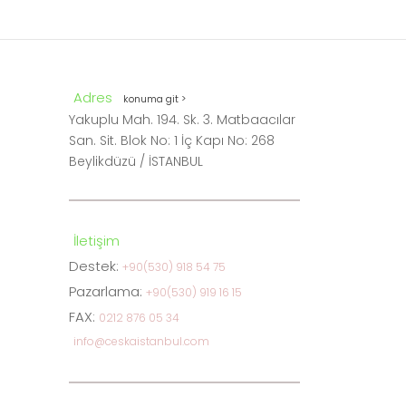
Adres
konuma git >
Yakuplu Mah. 194. Sk. 3. Matbaacılar
San. Sit. Blok No: 1 İç Kapı No: 268
Beylikdüzü / İSTANBUL
İletişim
Destek:
+90(530) 918 54 75
Pazarlama:
+90(530) 919 16 15
FAX:
0212 876 05 34
info@ceskaistanbul.com