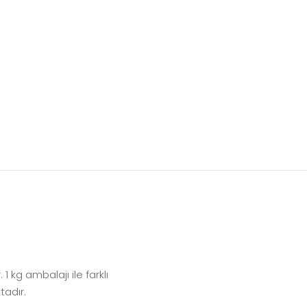
 1 kg ambalajı ile farklı
tadır.