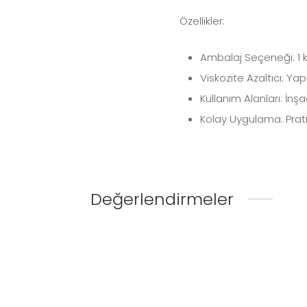
Özellikler:
Ambalaj Seçeneği:
1 
Viskozite Azaltıcı:
Yapış
Kullanım Alanları:
İnşaa
Kolay Uygulama:
Prat
Değerlendirmeler