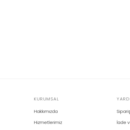
Technomelt 4503 – 25 KG
Tutkal
KURUMSAL
YARD
Hakkımızda
Sipar
Hizmetlerimiz
İade v