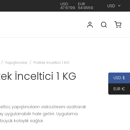
USD
EUR
USD
47.6799
54.9559
/
Yapıştırıcılar
/
Politek İnceltici 1 KG
tek İnceltici 1 KG
USD $
EUR €
eltici, yapıştırıcıların viskozitesini azaltarak
y uygulanabilir hale getirir. Uygulama
büyük kolaylık sağlar.