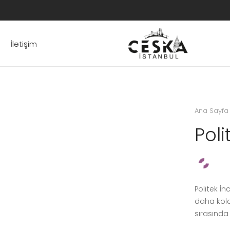
İletişim
Ana Sayfa
Poli
Politek İnc
daha kola
sırasında 