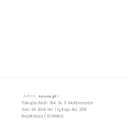
Politek A-1
Adres
konuma git >
Yakuplu Mah. 194. Sk. 3. Matbaacılar
San. Sit. Blok No: 1 İç Kapı No: 268
Beylikdüzü / İSTANBUL