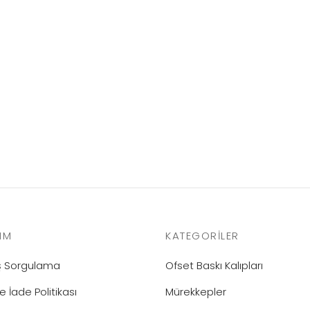
Politek A-2
IM
KATEGORILER
iş Sorgulama
Ofset Baskı Kalıpları
e İade Politikası
Mürekkepler